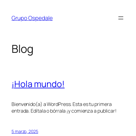
Saltar
al
Grupo Ospedale
contenido
Blog
¡Hola mundo!
Bienvenido(a) a WordPress. Esta es tu primera
entrada. Edítala o bórrala ¡y comienza a publicar!
5 marzo, 2025